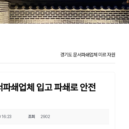
경기도 문서파쇄업체 미르 자원
서파쇄업체 입고 파쇄로 안전
 16:23
조회
2902