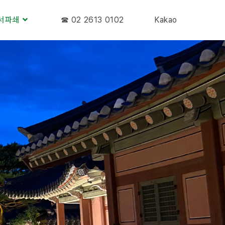
서파쇄
☎︎ 02 2613 0102
Kakao