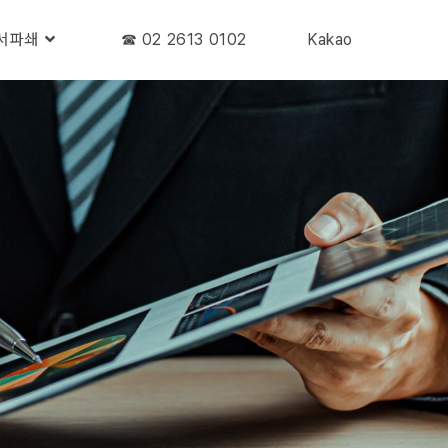
서파쇄
☎︎ 02 2613 0102
Kakao